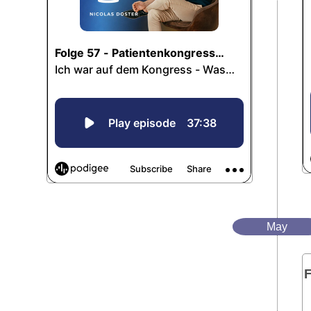
May
F